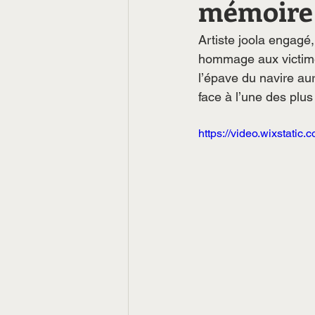
mémoire 
Artiste joola engag
hommage aux victimes
l’épave du navire au
face à l’une des plu
https://video.wixstat