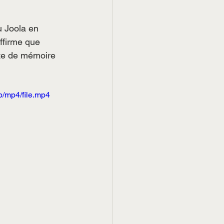
 Joola en 
ffirme que 
cte de mémoire 
/mp4/file.mp4