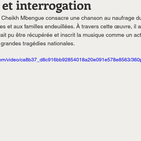
et interrogation
é, Cheikh Mbengue consacre une chanson au naufrage du
 et aux familles endeuillées. À travers cette œuvre, il a
rait pu être récupérée et inscrit la musique comme un a
s grandes tragédies nationales.
ic.com/video/ca8b37_d8c916bb92854018a20e091e578e8563/360p